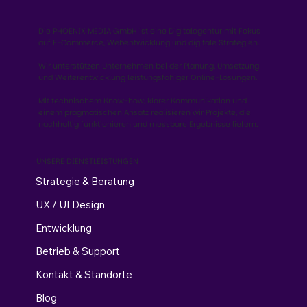
Die PHOENIX MEDIA GmbH ist eine Digitalagentur mit Fokus
auf E-Commerce, Webentwicklung und digitale Strategien.
Wir unterstützen Unternehmen bei der Planung, Umsetzung
und Weiterentwicklung leistungsfähiger Online-Lösungen.
Mit technischem Know-how, klarer Kommunikation und
einem pragmatischen Ansatz realisieren wir Projekte, die
nachhaltig funktionieren und messbare Ergebnisse liefern.
UNSERE DIENSTLEISTUNGEN
Strategie & Beratung
UX / UI Design
Entwicklung
Betrieb & Support
Kontakt & Standorte
Blog